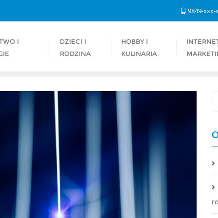
9849-xxx-
TWO I
DZIECI I
HOBBY I
INTERNET
GIE
RODZINA
KULINARIA
MARKETI
O
r