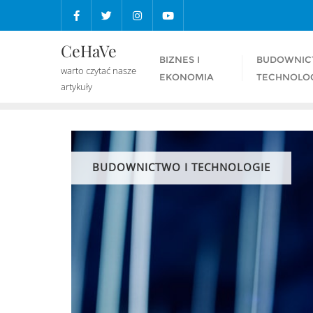
Skip
to
content
CeHaVe
BIZNES I
BUDOWNIC
warto czytać nasze
EKONOMIA
TECHNOLO
artykuły
BUDOWNICTWO I TECHNOLOGIE