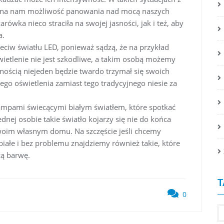
y na nam możliwość panowania nad mocą naszych
wka nieco straciła na swojej jasności, jak i też, aby
a.
eciw światłu LED, ponieważ sądzą, że na przykład
wietlenie nie jest szkodliwe, a takim osobą możemy
ością niejeden będzie twardo trzymał się swoich
iego oświetlenia zamiast tego tradycyjnego niesie za
 lampami świecącymi białym światłem, które spotkać
nej osobie takie światło kojarzy się nie do końca
woim własnym domu. Na szczęście jeśli chcemy
 białe i bez problemu znajdziemy również takie, które
cą barwę.
T
0