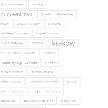
biuro rachunkowe
branding
budownictwo
cukierki reklamowe
desery
diradca finansowy
dj weselny
doradztwo finansowe
ekspert finansowy
kraków
ekspert kredytowy
hydraulik
kurs montażysty rusztowań
marketing
materiały ogniotrwałe
mieszkania
muzyka na wesele
nowe mieszkania
pościel dla dzieci
pościel dla niemowlaka
pościele
praca na wysokości
projektowanie wnętrz
przypinki
przedszkole
przedszkole w krakowie