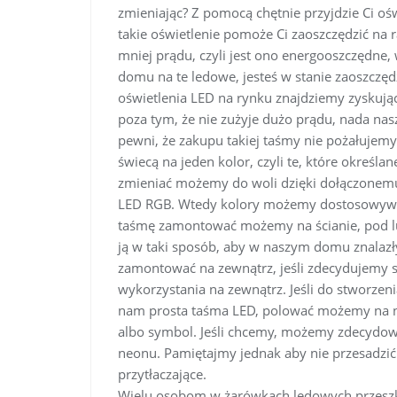
zmieniając? Z pomocą chętnie przyjdzie Ci oświ
takie oświetlenie pomoże Ci zaoszczędzić na
mniej prądu, czyli jest ono energooszczędne
domu na te ledowe, jesteś w stanie zaoszczę
oświetlenia LED na rynku znajdziemy zyskują
poza tym, że nie zużyje dużo prądu, nada n
pewni, że zakupu takiej taśmy nie pożałujemy
świecą na jeden kolor, czyli te, które określ
zmieniać możemy do woli dzięki dołączonemu
LED RGB. Wtedy kolory możemy dostosowywać 
taśmę zamontować możemy na ścianie, pod
ją w taki sposób, aby w naszym domu znalazł
zamontować na zewnątrz, jeśli zdecydujemy si
wykorzystania na zewnątrz. Jeśli do stworze
nam prosta taśma LED, polować możemy na ne
albo symbol. Jeśli chcemy, możemy zdecydowa
neonu. Pamiętajmy jednak aby nie przesadzi
przytłaczające.
Wielu osobom w żarówkach ledowych przeszka