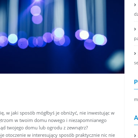
d
p
se
P
m
się, w jaki sposób mógłbyś je obniżyć, nie inwestując w
A
wnętrzom w twoim domu nowego i niezapomnianego
ląd twojego domu lub ogrodu z zewnątrz?
je otoczenie w interesujący sposób praktycznie nic nie