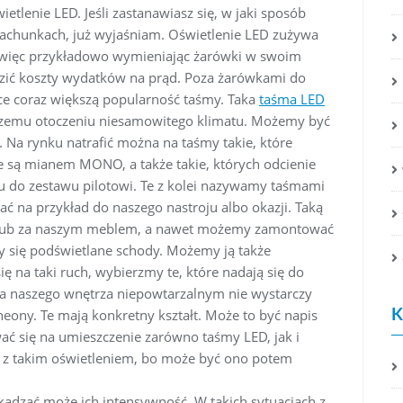
etlenie LED. Jeśli zastanawiasz się, w jaki sposób
 rachunkach, już wyjaśniam. Oświetlenie LED zużywa
, więc przykładowo wymieniając żarówki w swoim
dzić koszty wydatków na prąd. Poza żarówkami do
ce coraz większą popularność taśmy. Taka
taśma LED
aszemu otoczeniu niesamowitego klimatu. Możemy być
. Na rynku natrafić można na taśmy takie, które
ane są mianem MONO, a także takie, których odcienie
 do zestawu pilotowi. Te z kolei nazywamy taśmami
na przykład do naszego nastroju albo okazji. Taką
 lub za naszym meblem, a nawet możemy zamontować
y się podświetlane schody. Możemy ją także
ę na taki ruch, wybierzmy te, które nadają się do
nia naszego wnętrza niepowtarzalnym nie wystarczy
K
ony. Te mają konkretny kształt. Może to być napis
ć się na umieszczenie zarówno taśmy LED, jak i
ć z takim oświetleniem, bo może być ono potem
dzać może ich intensywność. W takich sytuacjach z