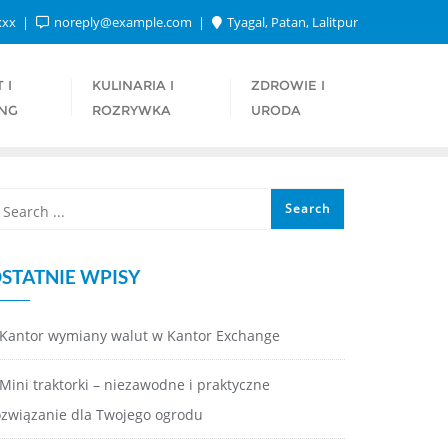
xxx
noreply@example.com
Tyagal, Patan, Lalitpur
 I
KULINARIA I
ZDROWIE I
NG
ROZRYWKA
URODA
STATNIE WPISY
Kantor wymiany walut w Kantor Exchange
Mini traktorki – niezawodne i praktyczne
ozwiązanie dla Twojego ogrodu