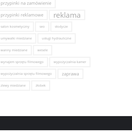
przypinki na zamówienie
reklama
przypinki reklamowe
salon kosmetyczny
seo
słodycze
umywalki miedziane
usługi hydrauliczne
wanny miedziane
wesele
wynajem sprzętu filmowego
wypożyczalnia kamer
zaprawa
wypożyczalnia sprzętu filmowego
zlewy miedziane
żłobek