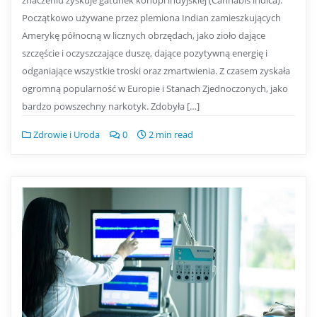
znaczeniu zyskuje gatunek konopi indyjskiej (Cannabis indica).
Początkowo używane przez plemiona Indian zamieszkujących
Amerykę północną w licznych obrzędach, jako zioło dające
szczęście i oczyszczające duszę, dające pozytywną energię i
odganiające wszystkie troski oraz zmartwienia. Z czasem zyskała
ogromną popularność w Europie i Stanach Zjednoczonych, jako
bardzo powszechny narkotyk. Zdobyła […]
Zdrowie i Uroda
0
2 min read