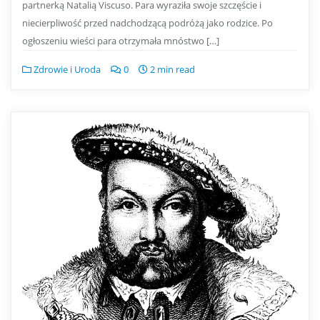
partnerką Natalią Viscuso. Para wyraziła swoje szczęście i
niecierpliwość przed nadchodzącą podróżą jako rodzice. Po
ogłoszeniu wieści para otrzymała mnóstwo […]
Zdrowie i Uroda
0
2 min read