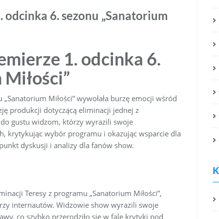
. odcinka 6. sezonu „Sanatorium
mierze 1. odcinka 6.
 Miłości”
u „Sanatorium Miłości” wywołała burzę emocji wśród
ję produkcji dotyczącą eliminacji jednej z
a do gustu widzom, którzy wyrazili swoje
, krytykując wybór programu i okazując wsparcie dla
 punkt dyskusji i analizy dla fanów show.
K
iminacji Teresy z programu „Sanatorium Miłości”,
zy internautów. Widzowie show wyrazili swoje
awy, co szybko przerodziło się w falę krytyki pod