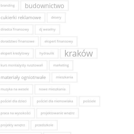
budownictwo
branding
cukierki reklamowe
desery
diradca finansowy
dj weselny
doradztwo finansowe
ekspert finansowy
kraków
ekspert kredytowy
hydraulik
kurs montażysty rusztowań
marketing
materiały ogniotrwałe
mieszkania
muzyka na wesele
nowe mieszkania
pościel dla dzieci
pościel dla niemowlaka
pościele
praca na wysokości
projektowanie wnętrz
projekty wnętrz
przedszkole