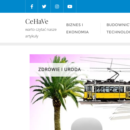
Skip
to
content
CeHaVe
BIZNES I
BUDOWNIC
warto czytać nasze
EKONOMIA
TECHNOLO
artykuły
ZDROWIE I URODA