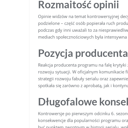
Rozmaitość opinii
Opinie widzów na temat kontrowersyjnej decy
podzielone – część osób popierała ruch produ
podczas gdy inni uważali to za niesprawiedl
mediach społecznościowych była intensywna 
Pozycja producenta
Reakcja producenta programu na falę krytyki 
rozwoju sytuacji. W oficjalnym komunikacie 
strategii rozwoju fabuły serialu oraz zapewn
spotkała się zarówno z aprobatą, jak i konty
Długofalowe konse
Kontrowersje po pierwszym odcinku 6. sezon
konsekwencje dla popularności programu ora
być punktem zwrotnym w historii serialu, wpł