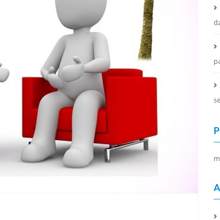
d
p
se
P
m
A