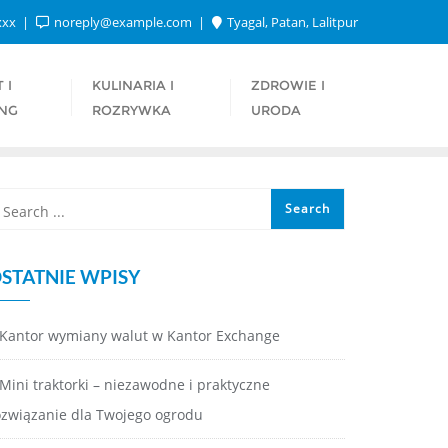
xxx
noreply@example.com
Tyagal, Patan, Lalitpur
 I
KULINARIA I
ZDROWIE I
NG
ROZRYWKA
URODA
STATNIE WPISY
Kantor wymiany walut w Kantor Exchange
Mini traktorki – niezawodne i praktyczne
ozwiązanie dla Twojego ogrodu