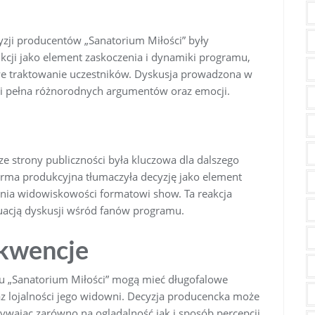
zji producentów „Sanatorium Miłości” były
kcji jako element zaskoczenia i dynamiki programu,
iwe traktowanie uczestników. Dyskusja prowadzona w
i pełna różnorodnych argumentów oraz emocji.
ze strony publiczności była kluczowa dla dalszego
firma produkcyjna tłumaczyła decyzję jako element
ienia widowiskowości formatowi show. Ta reakcja
nuacją dyskusji wśród fanów programu.
kwencje
u „Sanatorium Miłości” mogą mieć długofalowe
z lojalności jego widowni. Decyzja producencka może
ywając zarówno na oglądalność jak i sposób percepcji