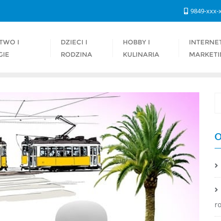
9849-xxx-
TWO I
DZIECI I
HOBBY I
INTERNET
GIE
RODZINA
KULINARIA
MARKETI
O
r