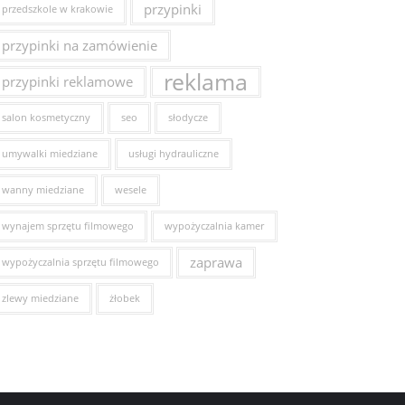
przypinki
przedszkole w krakowie
przypinki na zamówienie
reklama
przypinki reklamowe
salon kosmetyczny
seo
słodycze
umywalki miedziane
usługi hydrauliczne
wanny miedziane
wesele
wynajem sprzętu filmowego
wypożyczalnia kamer
zaprawa
wypożyczalnia sprzętu filmowego
zlewy miedziane
żłobek