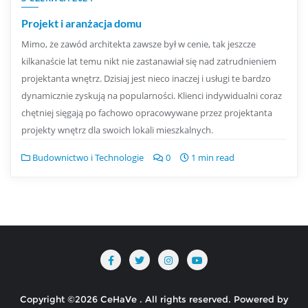
Projekt i aranżacja domu
Mimo, że zawód architekta zawsze był w cenie, tak jeszcze
kilkanaście lat temu nikt nie zastanawiał się nad zatrudnieniem
projektanta wnętrz. Dzisiaj jest nieco inaczej i usługi te bardzo
dynamicznie zyskują na popularności. Klienci indywidualni coraz
chętniej sięgają po fachowo opracowywane przez projektanta
projekty wnętrz dla swoich lokali mieszkalnych.
Budownictwo i Technologie
0
1 min read
Copyright ©2026 CeHaVe . All rights reserved.
Powered by