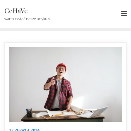
Skip
CeHaVe
to
content
warto czytać nasze artykuły
3 CZERWCA 2024