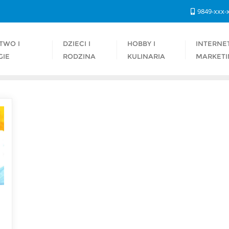
9849-xxx-
TWO I
DZIECI I
HOBBY I
INTERNET
GIE
RODZINA
KULINARIA
MARKETI