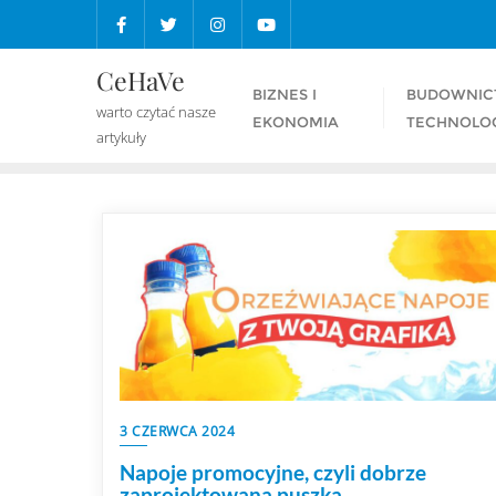
Skip
to
content
CeHaVe
BIZNES I
BUDOWNIC
warto czytać nasze
EKONOMIA
TECHNOLO
artykuły
3 CZERWCA 2024
Napoje promocyjne, czyli dobrze
zaprojektowana puszka