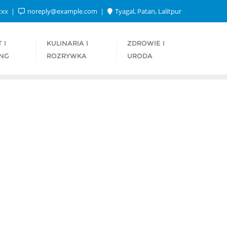
xxx
noreply@example.com
Tyagal, Patan, Lalitpur
 I
KULINARIA I
ZDROWIE I
NG
ROZRYWKA
URODA