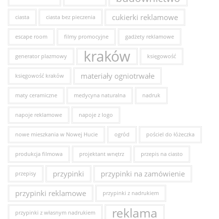
cukierki reklamowe
ciasta
ciasta bez pieczenia
escape room
filmy promocyjne
gadżety reklamowe
kraków
generator plazmowy
księgowość
materiały ogniotrwałe
księgowość kraków
maty ceramiczne
medycyna naturalna
nadruk
napoje reklamowe
napoje z logo
nowe mieszkania w Nowej Hucie
ogród
pościel do łóżeczka
produkcja filmowa
projektant wnętrz
przepis na ciasto
przypinki
przypinki na zamówienie
przepisy
przypinki reklamowe
przypinki z nadrukiem
reklama
przypinki z własnym nadrukiem