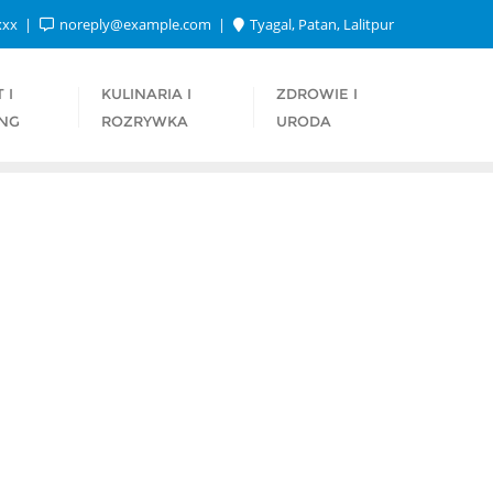
xxx
noreply@example.com
Tyagal, Patan, Lalitpur
 I
KULINARIA I
ZDROWIE I
NG
ROZRYWKA
URODA