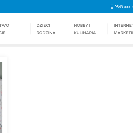
9849-xxx-
TWO I
DZIECI I
HOBBY I
INTERNET
GIE
RODZINA
KULINARIA
MARKETI