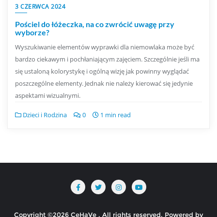
3 CZERWCA 2024
Pościel do łóżeczka, na co zwrócić uwagę przy
wyborze?
Wyszukiwanie elementów wyprawki dla niemowlaka może być
bardzo ciekawym i pochłaniającym zajęciem. Szczególnie jeśli ma
się ustaloną kolorystykę i ogólną wizję jak powinny wyglądać
poszczególne elementy. Jednak nie należy kierować się jedynie
aspektami wizualnymi.
Dzieci i Rodzina
0
1 min read
Copyright ©2026 CeHaVe . All rights reserved.
Powered by