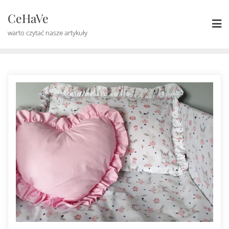
Skip
CeHaVe
to
content
warto czytać nasze artykuły